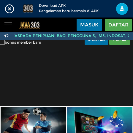
Beranda
Download APK
Pengalaman baru bermain di APK
Sports
BARU
PROMO
MASUK
DAFTAR
Live Casino
BARU
WASPADA PENIPUAN! BAGI PENGGUNA 3, IM3, INDOSAT, XL. HU
MAINKAN
DAFTAR
JAVA303: Platform Lo
IDNPoker
BARU
Slots
PROMO
IDNLIVE
BARU
Stream N Spin
Arcade
PROMO
Table Games
Lottery
BARU
PROMO
Referral